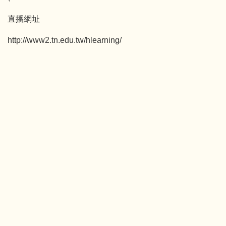
直播網址
http://www2.tn.edu.tw/hlearning/