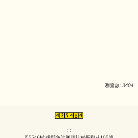
瀏覽數:
3404
:::
[55546]南投縣魚池鄉頭社村平和巷105號